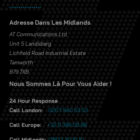
Lichfield Road Industrial Estate
Tamworth
B79 7XB
Nous Sommes Là Pour Vous Aider !
24 Hour Response
Call London:
0207 940 53 53
Call Europe:
+32 9 396 09 98
Call Midlands:
01827 30 10 10
Courriel Londres :
atclondon@atcomms.co.uk
Email Europe: