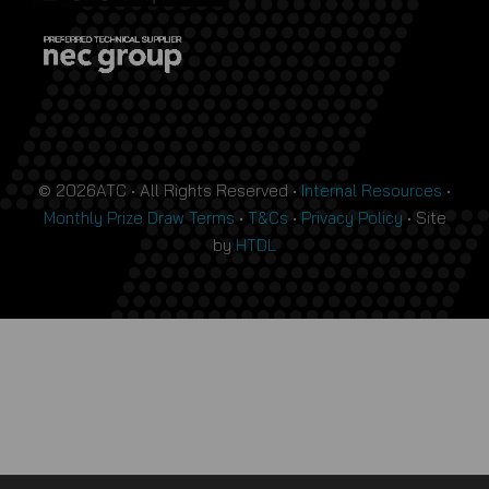
© 2026ATC • All Rights Reserved •
Internal Resources
•
Monthly Prize Draw Terms
•
T&Cs
•
Privacy Policy
• Site
by
HTDL