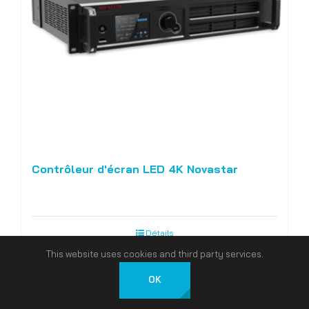
Contrôleur d'écran LED 4K Novastar
Détails
This website uses cookies and third party services.
OK
Français