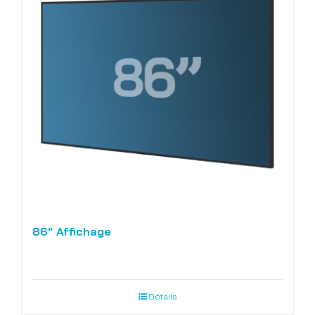
86″ Affichage
Détails