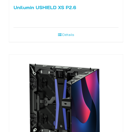
Unilumin USHIELD XS P2.6
Détails