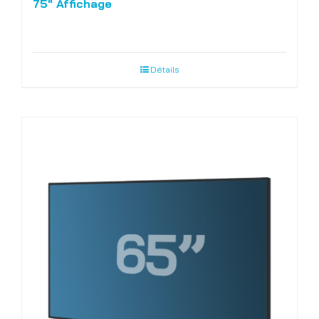
75″ Affichage
Détails