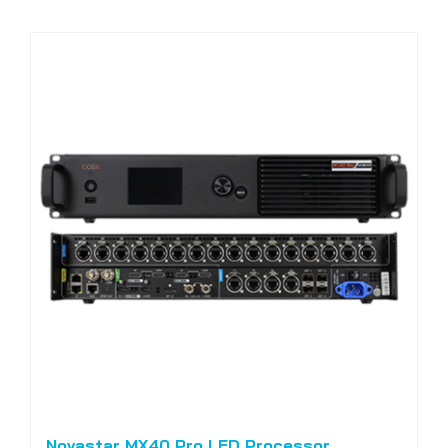
Novastar MX40 Pro LED Processor