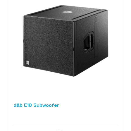
d&b E18 Subwoofer