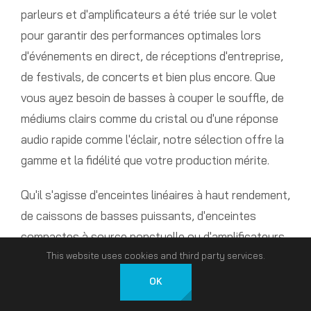
parleurs et d'amplificateurs a été triée sur le volet
pour garantir des performances optimales lors
d'événements en direct, de réceptions d'entreprise,
de festivals, de concerts et bien plus encore. Que
vous ayez besoin de basses à couper le souffle, de
médiums clairs comme du cristal ou d'une réponse
audio rapide comme l'éclair, notre sélection offre la
gamme et la fidélité que votre production mérite.
Qu'il s'agisse d'enceintes linéaires à haut rendement,
de caissons de basses puissants, d'enceintes
compactes à source ponctuelle ou d'amplificateurs
This website uses cookies and third party services.
de précision, chaque unité de notre inventaire est
conçue pour fonctionner dans des conditions
OK
Français
exigeantes. Nous proposons les modèles les plus