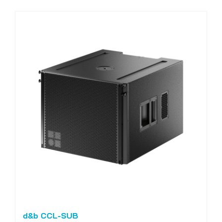
d&b CCL-SUB