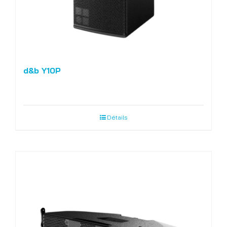
d&b Y10P
Détails