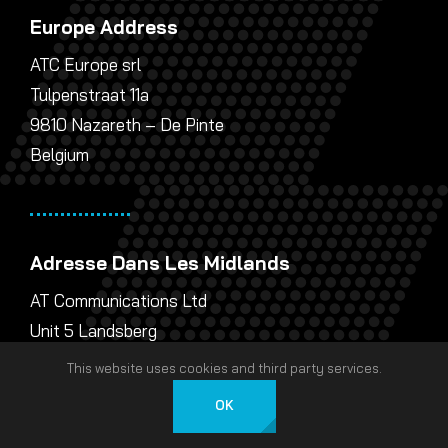
Europe Address
ATC Europe srl
Tulpenstraat 11a
9810 Nazareth – De Pinte
Belgium
Adresse Dans Les Midlands
AT Communications Ltd
Unit 5 Landsberg
Lichfield Road Industrial Estate
This website uses cookies and third party services.
Tamworth
OK
B79 7XB
Français