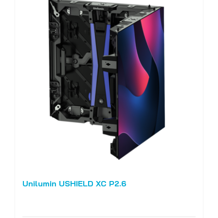
Unilumin USHIELD XC P2.6