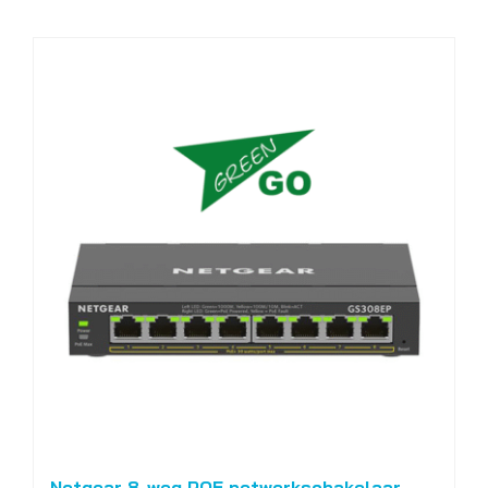
Netgear 8-weg POE netwerkschakelaar