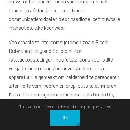
crews of het onderhouden van contacten met
teams op afstand, ons assortiment
communicatiemiddelen biedt naadloze, betrouwbare
interacties, elke keer weer.
Van draadloze intercomsystemen zoals Riedel
Bolero en Hollyland Solidcom, tot
talkbackopstellingen, hoofdtelefoons voor stille
vergaderingen en ringleidingversterkers, onze
apparatuur is gemaakt om helderheid te garanderen,
latentie te verminderen en drop-outs te elimineren.
Kies uit toonaangevende merken zoals Green Go,
HME DX200 en Motorola voor digitale radio's die
This website uses cookies and third party services.
echte, betrouwbare prestaties onder druk leveren.
OK
ATC AV VERHUUR en LIVE EVENEMENTEN
Nederlands