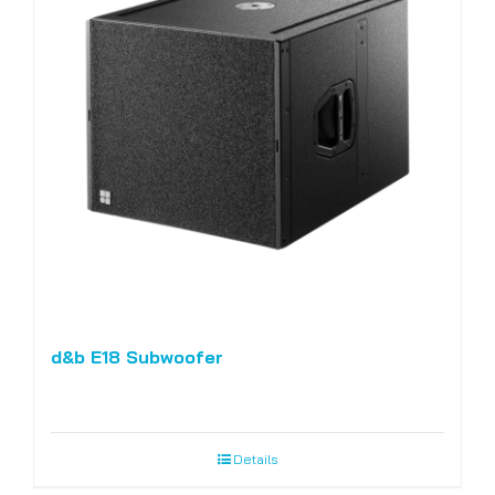
d&b E18 Subwoofer
Details