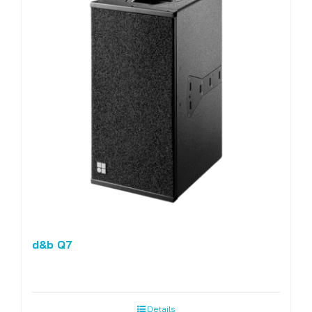
d&b Q7
Details