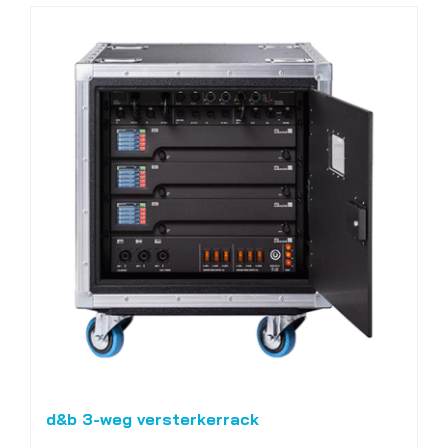
d&b 3-weg versterkerrack