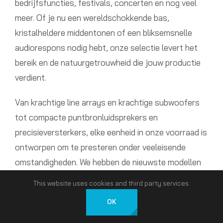
bedrijfsfuncties, festivals, concerten en nog veel
meer. Of je nu een wereldschokkende bas,
kristalheldere middentonen of een bliksemsnelle
audiorespons nodig hebt, onze selectie levert het
bereik en de natuurgetrouwheid die jouw productie
verdient.
Van krachtige line arrays en krachtige subwoofers
tot compacte puntbronluidsprekers en
precisieversterkers, elke eenheid in onze voorraad is
ontworpen om te presteren onder veeleisende
omstandigheden. We hebben de nieuwste modellen
van betrouwbare merken en bieden flexibele
This website uses cookies and third party services.
configuraties die passen bij de grootte van uw zaal,
OK
de verwachtingen van het publiek en de akoestische
Nederlands
uitdagingen. Onze luidsprekers zijn ontworpen voor