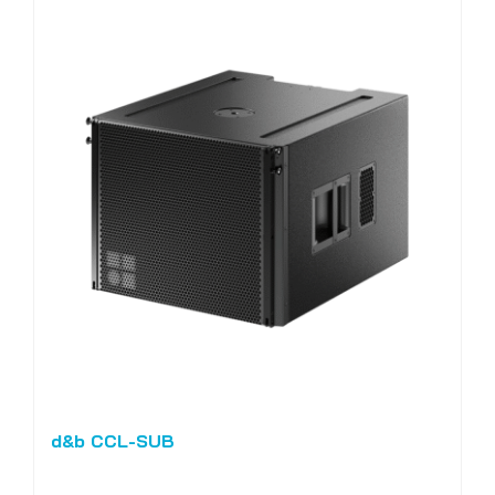
d&b CCL-SUB