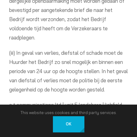
dergelijke openbaarmaking moet worden gedaan of
bevestigd per aangetekende brief die naar het
Bedrijf wordt verzonden, zodat het Bedrijf
voldoende tijd heeft om de Verzekeraars te
raadplegen.
(iii) In geval van verlies, diefstal of schade moet de
Huurder het Bedrijf zo snel mogelijk en binnen een
periode van 24 uur op de hoogte stellen. In het geval
van diefstal of verlies moet de politie bij de eerste
gelegenheid op de hoogte worden gesteld.
a t communications ltd | unit 5 landsberg | lichfield
This website uses cookies and third party services.
road ind. estate | tamworth | staffordshire | b79 7xb
t: 01827 301010 | f: 01827 301019 | e:
OK
Nederlands
atc@atcomms.co.uk | w: