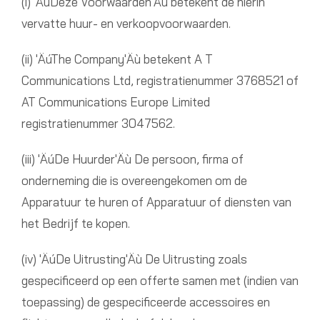
(i) 'ÄúDeze Voorwaarden'Äù betekent de hierin
vervatte huur- en verkoopvoorwaarden.
(ii) 'ÄúThe Company'Äù betekent A T
Communications Ltd, registratienummer 3768521 of
AT Communications Europe Limited
registratienummer 3047562.
(iii) 'ÄúDe Huurder'Äù De persoon, firma of
onderneming die is overeengekomen om de
Apparatuur te huren of Apparatuur of diensten van
het Bedrijf te kopen.
(iv) 'ÄúDe Uitrusting'Äù De Uitrusting zoals
gespecificeerd op een offerte samen met (indien van
toepassing) de gespecificeerde accessoires en