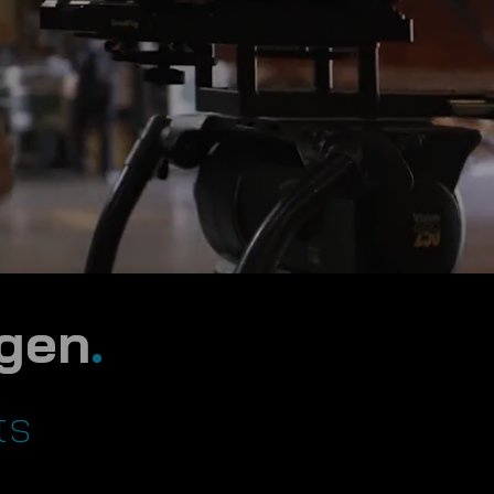
ngen
.
ts