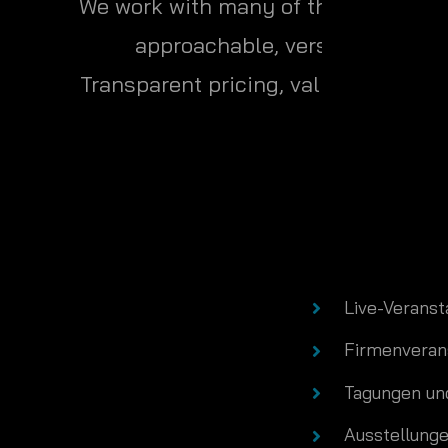
We work with many of the UK’s bes
approachable, versatile, flexibl
Transparent pricing, value for money
Live-Veranst
Firmenveran
Tagungen un
Ausstellung