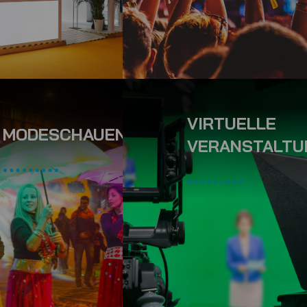
VIRTUELLE
GEN
MODESCHAUEN
VERANSTALTU