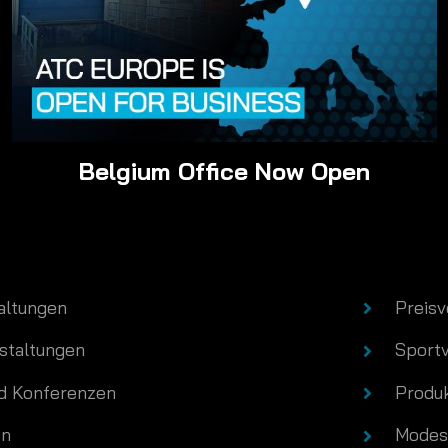
t event production companies and some of t
e, and will always strive to find a realistic t
 solutions and reliability means we maintain
your event.
Belgium Office Now Open
altungen
Preis
staltungen
Sport
d Konferenzen
Produ
en
Modes