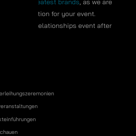
he
world’s greatest brands
, as we are
echnical solution for your event.
 our client relationships event after
verleihungszeremonien
veranstaltungen
kteinführungen
chauen