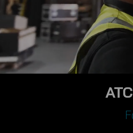
ATC
F