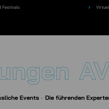
 Festivals
Virtue
ngen
AV-V
g für unvergessliche Events
-
Die führ