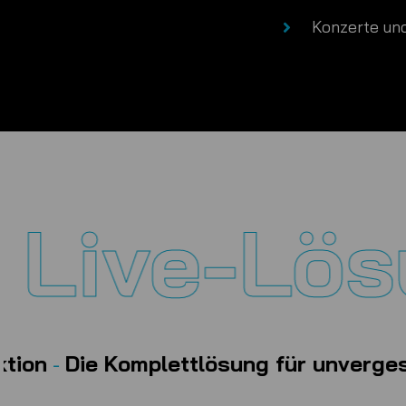
Konzerte und
ive-Lösu
taltungsproduktion
-
Die Komplettlösun