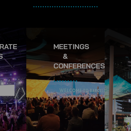
RATE
MEETINGS
S
&
CONFERENCES