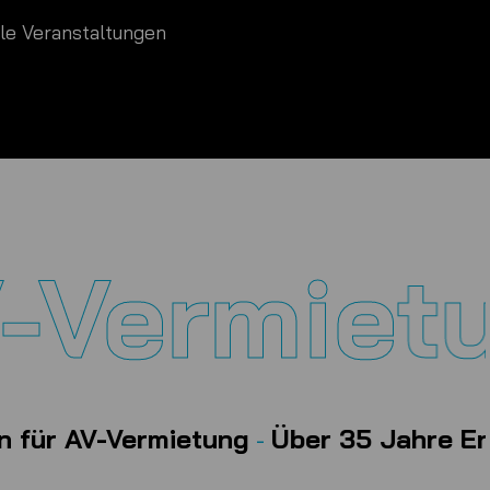
lle Veranstaltungen
ermietung
enden Experten für AV-Vermietung
-
Übe