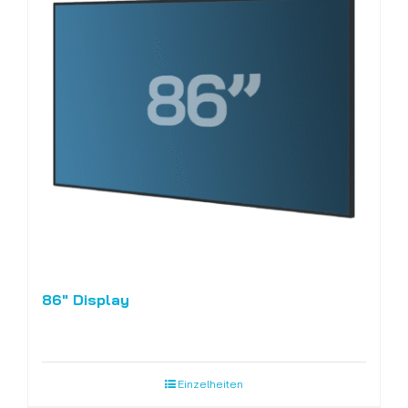
86″ Display
Einzelheiten