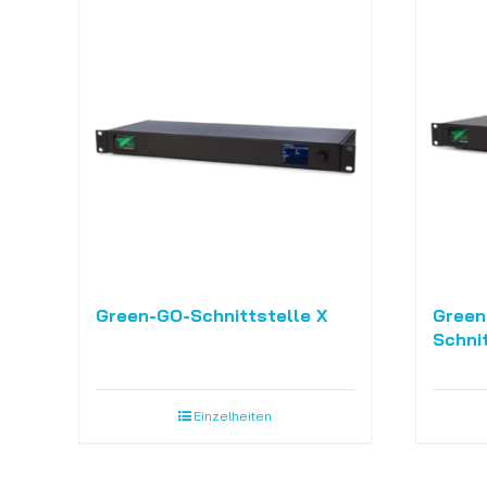
Green-GO-Schnittstelle X
Green
Schni
Einzelheiten