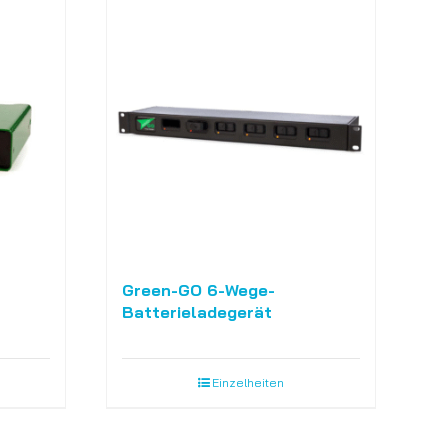
Green-GO 6-Wege-
Batterieladegerät
Einzelheiten