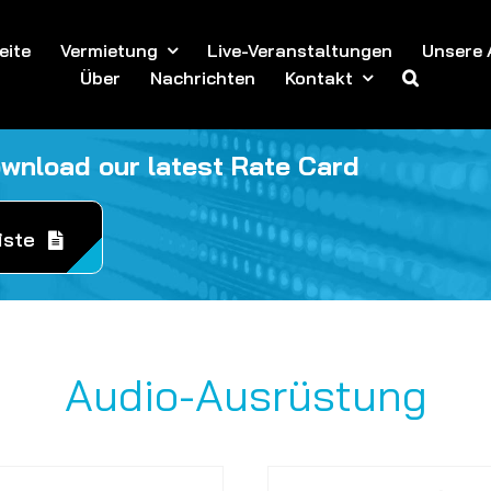
eite
Vermietung
Live-Veranstaltungen
Unsere 
Über
Nachrichten
Kontakt
ownload our latest Rate Card
iste
Audio-Ausrüstung