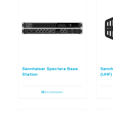
Sennheiser Spectera Base
Sennh
Station
(UHF)
Einzelheiten