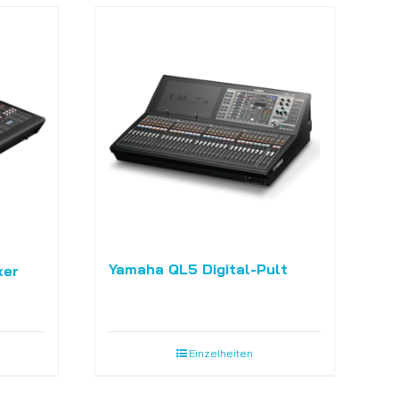
Yamaha QL5 Digital-Pult
xer
Einzelheiten