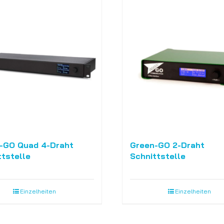
-GO Quad 4-Draht
Green-GO 2-Draht
ttstelle
Schnittstelle
Einzelheiten
Einzelheiten