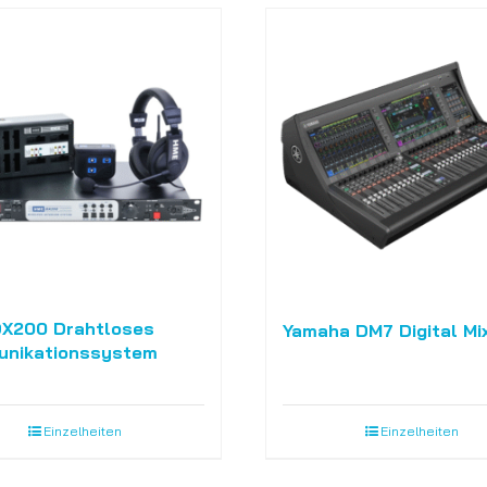
X200 Drahtloses
Yamaha DM7 Digital Mi
nikationssystem
Einzelheiten
Einzelheiten