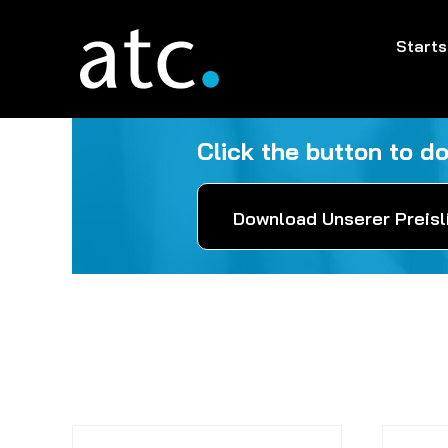
Zum
Inhalt
Starts
springen
Click the button to d
Download Unserer Preisl