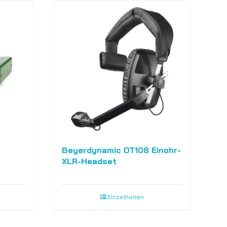
Beyerdynamic DT108 Einohr-
XLR-Headset
Einzelheiten