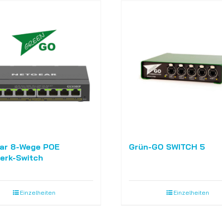
ar 8-Wege POE
Grün-GO SWITCH 5
erk-Switch
Einzelheiten
Einzelheiten