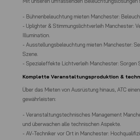
Mit unseren umfassenden Beleuchtungslösungen sor
-
Bühnenbeleuchtung mieten Manchester:
Beleucht
-
Uplighter & Stimmungslichtverleih Manchester:
Ve
Illumination.
-
Ausstellungsbeleuchtung mieten Manchester:
Set
Szene.
-
Spezialeffekte Lichtverleih Manchester:
Sorgen S
Komplette Veranstaltungsproduktion & tech
Über das Mieten von Ausrüstung hinaus,
ATC
einen
gewährleisten:
-
Veranstaltungstechnisches Management Manche
und überwachen alle technischen Aspekte.
-
AV-Techniker vor Ort in Manchester:
Hochqualifizi