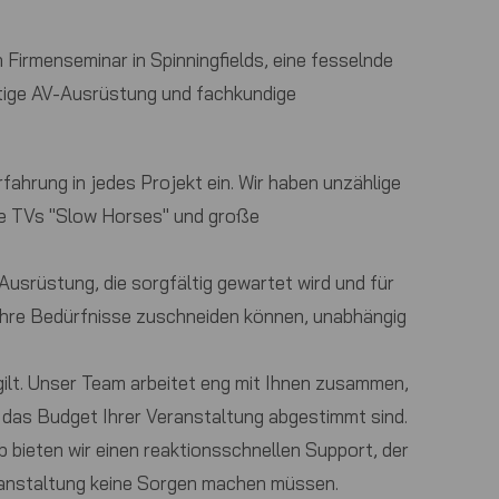
n Firmenseminar in Spinningfields, eine fesselnde
htige AV-Ausrüstung und fachkundige
ahrung in jedes Projekt ein. Wir haben unzählige
ple TVs "Slow Horses" und große
usrüstung, die sorgfältig gewartet wird und für
 Ihre Bedürfnisse zuschneiden können, unabhängig
 gilt. Unser Team arbeitet eng mit Ihnen zusammen,
 das Budget Ihrer Veranstaltung abgestimmt sind.
bieten wir einen reaktionsschnellen Support, der
eranstaltung keine Sorgen machen müssen.