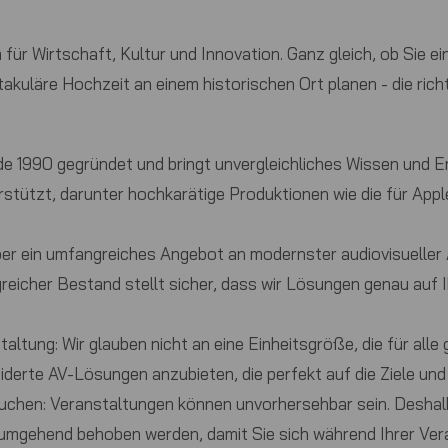
für Wirtschaft, Kultur und Innovation. Ganz gleich, ob Sie ei
akuläre Hochzeit an einem historischen Ort planen - die ric
 1990 gegründet und bringt unvergleichliches Wissen und Erf
rstützt, darunter hochkarätige Produktionen wie die für Ap
er ein umfangreiches Angebot an modernster audiovisueller A
greicher Bestand stellt sicher, dass wir Lösungen genau auf
taltung:
Wir glauben nicht an eine Einheitsgröße, die für alle
derte AV-Lösungen anzubieten, die perfekt auf die Ziele und
auchen:
Veranstaltungen können unvorhersehbar sein. Deshalb 
e umgehend behoben werden, damit Sie sich während Ihrer V