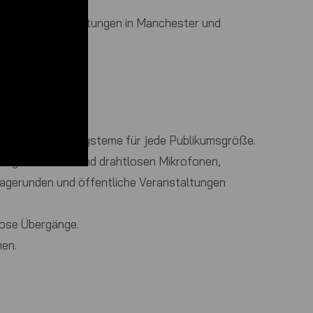
zahl von Veranstaltungen in Manchester und
n:
skalierbare PA-Systeme für jede Publikumsgröße.
belgebundenen und drahtlosen Mikrofonen,
ragerunden und öffentliche Veranstaltungen
lose Übergänge.
men.