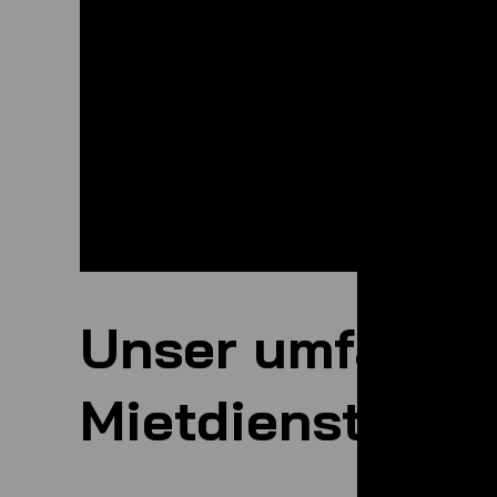
Unser umfangre
Mietdienstleis