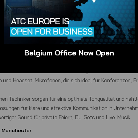
ler Ausrüstung und technischer Unterstützung für eine Viel
ter
on oder jeder Ton Ihres Auftritts perfekt ankommt. Wir biete
Belgium Office Now Open
Besprechungsräumen bis hin zu großen Auditorien haben wir 
msdiskussionen:
Wählen Sie aus einer großen Auswahl an ka
 und Headset-Mikrofonen, die sich ideal für Konferenzen, F
en Techniker sorgen für eine optimale Tonqualität und naht
Lösungen für klare und effektive Kommunikation in Unterneh
rtiger Sound für private Feiern, DJ-Sets und Live-Musik.
g Manchester