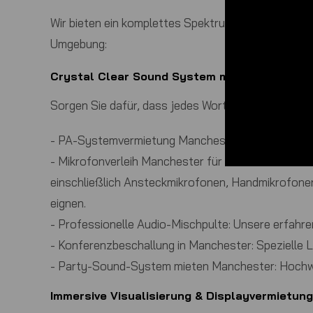
Wir bieten ein komplettes Spektrum an audiovisuel
Umgebung:
Crystal Clear Sound System mieten Manches
Sorgen Sie dafür, dass jedes Wort Ihrer Präsentati
-
PA-Systemvermietung Manchester:
Von kleinen 
-
Mikrofonverleih Manchester für Reden und Podiu
einschließlich Ansteckmikrofonen, Handmikrofonen
eignen.
-
Professionelle Audio-Mischpulte:
Unsere erfahren
-
Konferenzbeschallung in Manchester:
Spezielle 
-
Party-Sound-System mieten Manchester:
Hochwe
Immersive Visualisierung & Displayvermietun