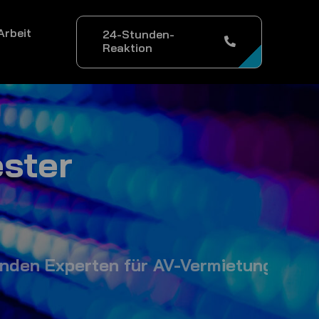
Arbeit
24-Stunden-
Reaktion
ster
xperten für AV-Vermietung
-
Über 35 Ja