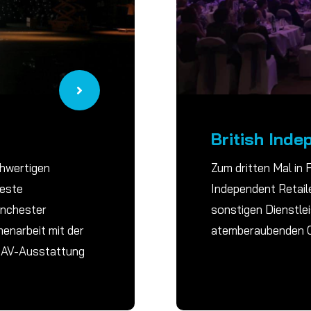
British Inde
chwertigen
Zum dritten Mal in 
ueste
Independent Retail
anchester
sonstigen Dienstle
menarbeit mit der
atemberaubenden C
e AV-Ausstattung