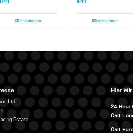
1PH
1PH
Einzelheiten
Einzelheiten
resse
Hier Wi
ns Ltd
24 Hour
ns
Call Lo
rading Estate
Call Eu