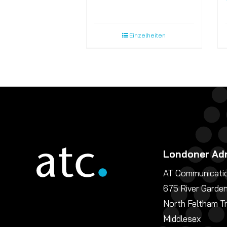
Einzelheiten
Londoner Ad
AT Communicatio
675 River Garde
North Feltham T
Middlesex