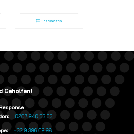
Einzelheiten
rd Geholfen!
 Response
ndon:
0207 940 53 53
rope:
+32 9 396 09 98