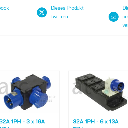
book
Dieses Produkt
Di
twittern
pe
ve
32A 1PH - 3 x 16A
32A 1PH - 6 x 13A