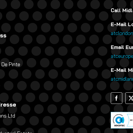
Call Mid
E-Mail L
atclondo
ess
Email Eu
atceurop
 De Pinte
E-Mail Mi
atcmidla
dresse
ns Ltd
g