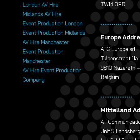
TW14 0RD
London AV Hire
Midlands AV Hire
Event Production London
Event Production Midlands
Europe Addr
AV Hire Manchester
ATC Europe srl
Event Production
Tulpenstraat 11a
Manchester
9810 Nazareth –
AV Hire Event Production
Belgium
Company
Mittelland A
AT Communicatio
Unit 5 Landsber