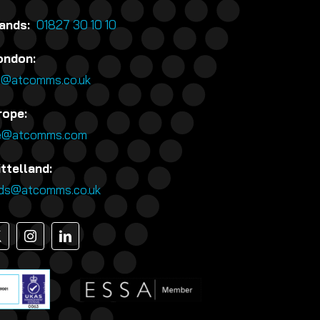
lands:
01827 30 10 10
ondon:
n@atcomms.co.uk
rope:
e@atcomms.com
ttelland:
nds@atcomms.co.uk