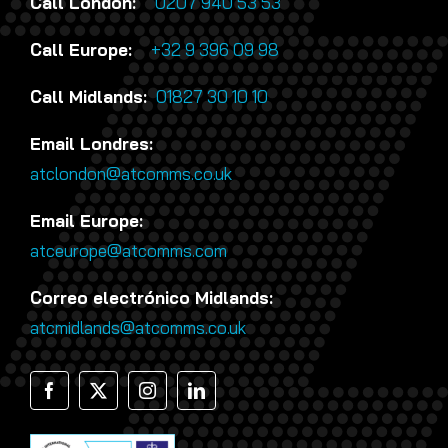
Call London:
0207 940 53 53
Call Europe:
+32 9 396 09 98
Call Midlands:
01827 30 10 10
Email Londres:
atclondon@atcomms.co.uk
Email Europe:
atceurope@atcomms.com
Correo electrónico Midlands:
atcmidlands@atcomms.co.uk