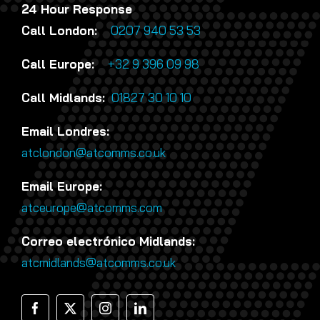
24 Hour Response
Call London:
0207 940 53 53
Call Europe:
+32 9 396 09 98
Call Midlands:
01827 30 10 10
Email Londres:
atclondon@atcomms.co.uk
Email Europe:
atceurope@atcomms.com
Correo electrónico Midlands:
atcmidlands@atcomms.co.uk