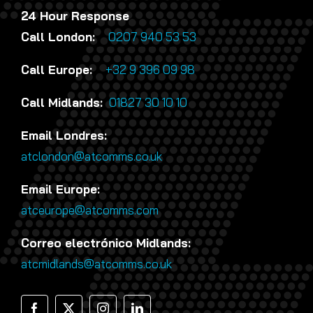
24 Hour Response
Call London:
0207 940 53 53
Call Europe:
+32 9 396 09 98
Call Midlands:
01827 30 10 10
Email Londres:
atclondon@atcomms.co.uk
Email Europe:
atceurope@atcomms.com
Correo electrónico Midlands:
atcmidlands@atcomms.co.uk