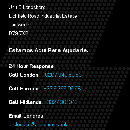
Unit 5 Landsberg
Lichfield Road Industrial Estate
Tamworth
B79 7XB
Estamos Aquí Para Ayudarle.
24 Hour Response
Call London:
0207 940 53 53
Call Europe:
+32 9 396 09 98
Call Midlands:
01827 30 10 10
Email Londres:
atclondon@atcomms.co.uk