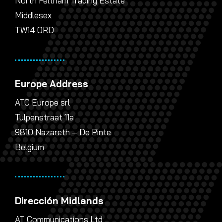
North Feltham Trading Estate
Middlesex
TW14 0RD
Europe Address
ATC Europe srl
Tulpenstraat 11a
9810 Nazareth – De Pinte
Belgium
Dirección Midlands
AT Communications Ltd