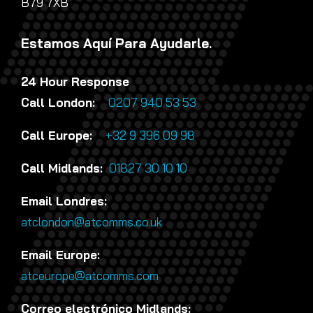
B79 7XB
Estamos Aquí Para Ayudarle.
24 Hour Response
Call London:
0207 940 53 53
Call Europe:
+32 9 396 09 98
Call Midlands:
01827 30 10 10
Email Londres:
atclondon@atcomms.co.uk
Email Europe:
atceurope@atcomms.com
Correo electrónico Midlands: