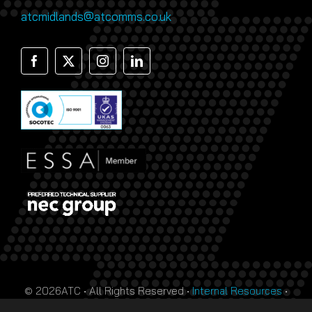
atcmidlands@atcomms.co.uk
© 2026ATC • All Rights Reserved •
Internal Resources
•
Monthly Prize Draw Terms
•
T&Cs
•
Privacy Policy
• Site