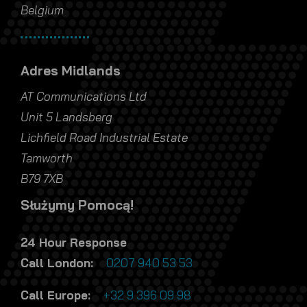
Belgium
Adres Midlands
AT Communications Ltd
Unit 5 Landsberg
Lichfield Road Industrial Estate
Tamworth
B79 7XB
Służymy Pomocą!
24 Hour Response
Call London:
0207 940 53 53
Call Europe:
+32 9 396 09 98