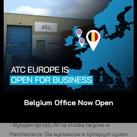
Manchesterze:
Świętuj osiągnięcia w wielkim stylu.
Nasz zespół zapewnia spektakularne ceremonie
wręczenia nagród z oszałamiającymi prezentacjami
wizualnymi, krystalicznie czystym dźwiękiem
podczas przemówień i nastrojowym oświetleniem,
aby stworzyć niezapomnianą i prestiżową okazję.
-
Zarządzanie wydarzeniami na żywo w
Manchesterze:
Niezależnie od tego, czy jest to
koncert, festiwal czy zgromadzenie publiczne,
posiadamy wiedzę i sprzęt do zarządzania
wszystkimi technicznymi aspektami wydarzenia na
Belgium Office Now Open
żywo, zapewniając płynne i angażujące wrażenia dla
wszystkich uczestników.
-
Wynajem sprzętu AV na stoiska targowe w
Manchesterze:
Dla wystawców w tętniących życiem