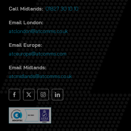
Call Midlands:
01827 30 10 10
Email London:
atclondon@atcomms.co.uk
Email Europe:
atceurope@atcomms.com
Email Midlands:
atcmidlands@atcomms.co.uk