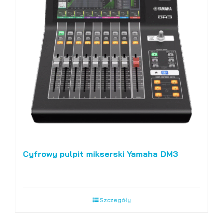
Cyfrowy pulpit mikserski Yamaha DM3
Szczegóły