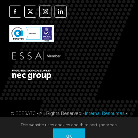
© 2026ATC • All Rights Reserved •
Internal Resources
•
Monthly Prize Draw Terms
•
T&Cs
•
Privacy Policy
• Site
This website uses cookies and third party services.
by
HTDL
OK