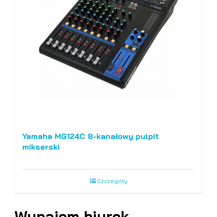
Yamaha MG124C 8-kanałowy pulpit
mikserski
Szczegóły
Wynajem biurek