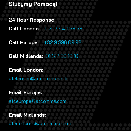
Służymy Pomocą!
24 Hour Response
Call London:
0207 940 53 53
Call Europe:
+32 9 396 09 98
Call Midlands:
01827 30 10 10
Email London:
atclondon@atcomms.co.uk
Email Europe:
atceurope@atcomms.com
Email Midlands:
atcmidlands@atcomms.co.uk