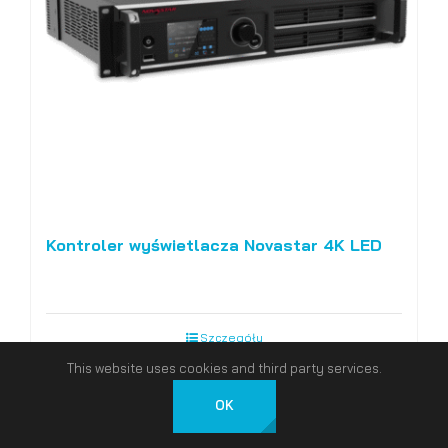
Kontroler wyświetlacza Novastar 4K LED
Szczegóły
This website uses cookies and third party services.
OK
Polski