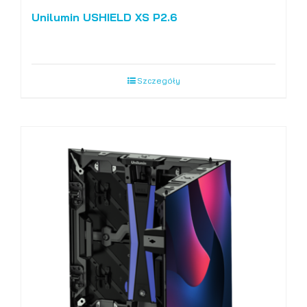
Unilumin USHIELD XS P2.6
Szczegóły